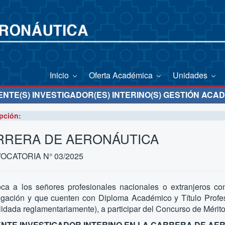
Inicio
Oferta Académica
Unidades
TE(S) INVESTIGADOR(ES) INTERINO(S) GESTIÓN ACAD
pción:
RRERA DE AERONÁUTICA
OCATORIA N° 03/2025
ca a los señores profesionales nacionales o extranjeros con
tigación y que cuenten con Diploma Académico y Título Profes
idada reglamentariamente), a participar del Concurso de Mérito
NTE INVESTIGADOR INTERINO EN LA CARRERA DE AE