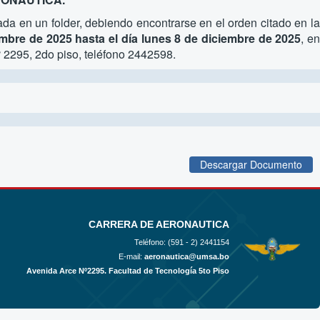
da en un folder, debiendo encontrarse en el orden citado en l
embre de 2025 hasta el día lunes 8 de diciembre de 2025
, e
 2295, 2do piso, teléfono 2442598.
Descargar Documento
CARRERA DE AERONAUTICA
Teléfono: (591 - 2)
2441154
E-mail:
aeronautica@umsa.bo
Avenida Arce Nº2295. Facultad de Tecnología 5to Piso