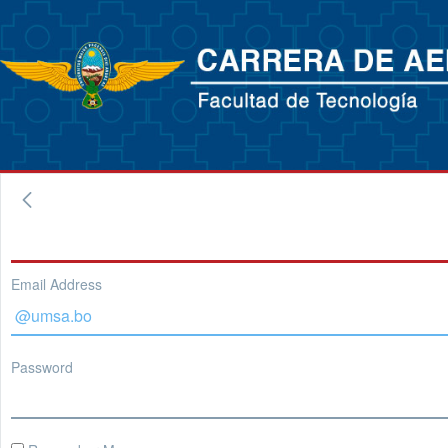
Email Address
Password