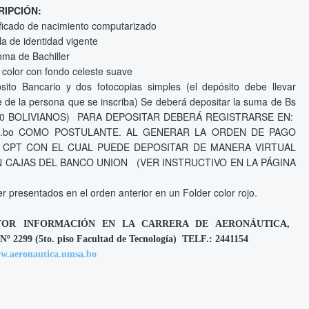
RIPCIÓN:
ificado de nacimiento computarizado
a de identidad vigente
oma de Bachiller
 color con fondo celeste suave
ito Bancario y dos fotocopias simples (el depósito debe llevar
 de la persona que se inscriba)
Se deberá depositar la suma de Bs
00 BOLIVIANOS)
PARA DEPOSITAR DEBERÁ REGISTRARSE EN:
s.umsa.bo COMO POSTULANTE. AL GENERAR LA ORDEN DE PAGO
CPT CON EL CUAL PUEDE DEPOSITAR DE MANERA VIRTUAL
EN CAJAS DEL BANCO UNION (VER INSTRUCTIVO EN LA PÁGINA
presentados en el orden anterior en un Folder color rojo.
YOR INFORMACIÓN EN LA CARRERA DE AERONÁUTICA,
 Nº 2299 (5to. piso Facultad de Tecnología) TELF.: 2441154
w.aeronautica.umsa.bo