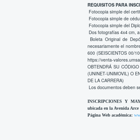
REQUISITOS PARA INSC
Fotocopia simple del cert
Fotocopia simple de cédul
Fotocopia simple del Dipl
Dos fotografías 4x4 cm, a
Boleta Original de Depós
necesariamente el nombre
600 (SEISCIENTOS 00/1
https://venta-valore
OBTENDRÁ SU CÓDIGO 
(UNINET-UNIMOVIL) O 
DE LA CARRERA)
Los documentos deben ser 
INSCRIPCIONES Y MA
ubicada en la Avenida Arce
Página Web académica:
ww