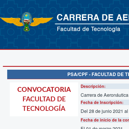
PSA/CPF - FACULTAD DE 
Descripción:
CONVOCATORIA
CONVOCATORIA
Carrera de Aeronáutica
FACULTAD DE
CURSO
Fecha de Inscripción:
PREFACULTATIVO O
TECNOLOGÍA
Del 28 de junio 2021
al
PREUNIVERSITARIO
Fecha de inicio de la co
El 01 de marzo 2021