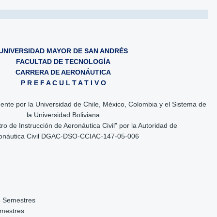
UNIVERSIDAD MAYOR DE SAN ANDRÉS
FACULTAD DE TECNOLOGÍA
CARRERA DE AERONÁUTICA
P R E F A C U L T A T I V O
ente por la Universidad de Chile, México, Colombia y el Sistema de
la Universidad Boliviana
tro de Instrucción de Aeronáutica Civil” por la Autoridad de
onáutica Civil DGAC-DSO-CCIAC-147-05-006
6 Semestres
emestres