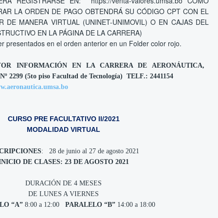
Á REGISTRARSE EN: https://venta-valores.umsa.bo COMO
RAR LA ORDEN DE PAGO OBTENDRÁ SU CÓDIGO CPT CON EL
R DE MANERA VIRTUAL (UNINET-UNIMOVIL) O EN CAJAS DEL
TRUCTIVO EN LA PÁGINA DE LA CARRERA)
presentados en el orden anterior en un Folder color rojo.
YOR INFORMACIÓN EN LA CARRERA DE AERONÁUTICA,
 Nº 2299 (5to piso Facultad de Tecnología) TELF.: 2441154
w.aeronautica.umsa.bo
CURSO PRE FACULTATIVO II/2021
MODALIDAD VIRTUAL
SCRIPCIONES
: 28 de junio al 27 de agosto 2021
INICIO DE CLASES: 23 DE AGOSTO 2021
DURACIÓN DE 4 MESES
DE LUNES A VIERNES
LO “A”
8:00 a 12:00
PARALELO “B”
14:00 a 18:00