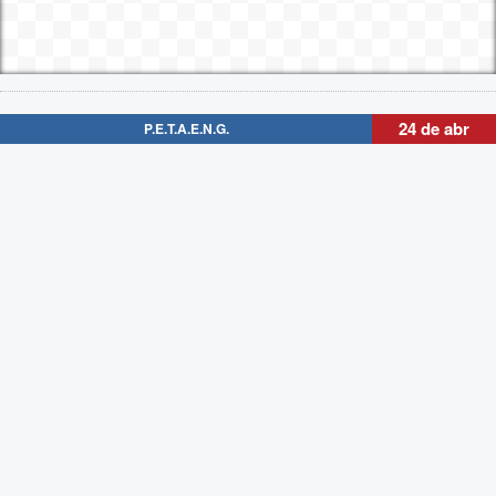
24 de abr
P.E.T.A.E.N.G.