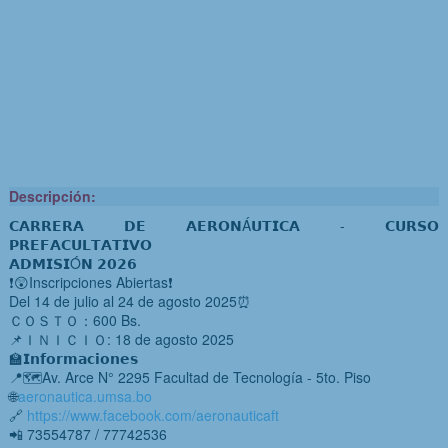
Descripción:
𝗖𝗔𝗥𝗥𝗘𝗥𝗔 𝗗𝗘 𝗔𝗘𝗥𝗢𝗡Á𝗨𝗧𝗜𝗖𝗔 - 𝗖𝗨𝗥𝗦𝗢 
𝗣𝗥𝗘𝗙𝗔𝗖𝗨𝗟𝗧𝗔𝗧𝗜𝗩𝗢
𝗔𝗗𝗠𝗜𝗦𝗜Ó𝗡 𝟮𝟬𝟮𝟲
❗😲Inscripciones Abiertas❗
Del 14 de julio al 24 de agosto 2025⏰ 
ＣＯＳＴＯ：600 Bs.
📌ＩＮＩＣＩＯ: 18 de agosto 2025
🏫𝗜𝗻𝗳𝗼𝗿𝗺𝗮𝗰𝗶𝗼𝗻𝗲𝘀 
📍🗺️Av. Arce N° 2295 Facultad de Tecnología - 5to. Piso
🌐​
aeronautica.umsa.bo
🔗 
https://www.facebook.com/aeronauticaft
📲 73554787 / 77742536