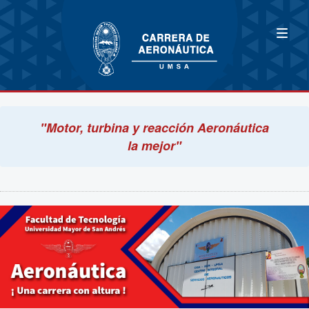
"Motor, turbina y reacción Aeronáutica
la mejor"