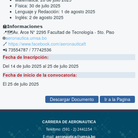
Física: 30 de julio 2025
Lenguaje 
y Redacción: 1 de agosto 2025
Inglés: 2 de agosto 2025
🏫𝗜𝗻𝗳𝗼𝗿𝗺𝗮𝗰𝗶𝗼𝗻𝗲𝘀 
📍🗺️Av. Arce N° 2295 Facultad de Tecnología - 5to. Piso
🌐​
aeronautica.umsa.bo
🔗 
https://www.facebook.com/aeronauticaft
📲 73554787 / 77742536
Fecha de Inscripción:
Del 14 de julio 2025
al 25 de julio 2025
Fecha de inicio de la convocatoria:
El 25 de julio 2025
Descargar Documento
Ir a la Pagina
CARRERA DE AERONAUTICA
Teléfono: (591 - 2)
2441154
E-mail:
aeronautica@umsa.bo