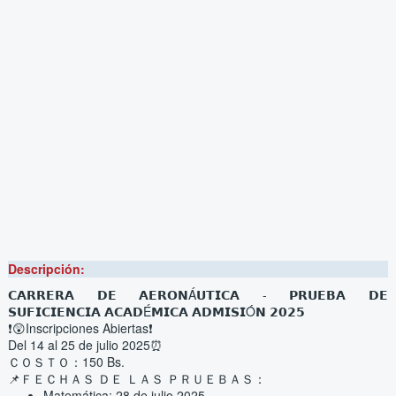
Descripción:
𝗖𝗔𝗥𝗥𝗘𝗥𝗔 𝗗𝗘 𝗔𝗘𝗥𝗢𝗡Á𝗨𝗧𝗜𝗖𝗔 - 𝗣𝗥𝗨𝗘𝗕𝗔 𝗗𝗘 
𝗦𝗨𝗙𝗜𝗖𝗜𝗘𝗡𝗖𝗜𝗔 𝗔𝗖𝗔𝗗É𝗠𝗜𝗖𝗔 𝗔𝗗𝗠𝗜𝗦𝗜Ó𝗡 𝟮𝟬𝟮𝟱
❗😲Inscripciones Abiertas❗
Del 14 al 25 de julio 2025⏰ 
ＣＯＳＴＯ：150 Bs.
📌ＦＥＣＨＡＳ ＤＥ ＬＡＳ ＰＲＵＥＢＡＳ：
Matemática: 28 de julio 2025