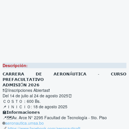
Descripción:
𝗖𝗔𝗥𝗥𝗘𝗥𝗔 𝗗𝗘 𝗔𝗘𝗥𝗢𝗡Á𝗨𝗧𝗜𝗖𝗔 - 𝗖𝗨𝗥𝗦𝗢 
𝗣𝗥𝗘𝗙𝗔𝗖𝗨𝗟𝗧𝗔𝗧𝗜𝗩𝗢
𝗔𝗗𝗠𝗜𝗦𝗜Ó𝗡 𝟮𝟬𝟮𝟲
❗😲Inscripciones Abiertas❗
Del 14 de julio al 24 de agosto 2025⏰ 
ＣＯＳＴＯ：600 Bs.
📌ＩＮＩＣＩＯ: 18 de agosto 2025
🏫𝗜𝗻𝗳𝗼𝗿𝗺𝗮𝗰𝗶𝗼𝗻𝗲𝘀 
📍🗺️Av. Arce N° 2295 Facultad de Tecnología - 5to. Piso
🌐​
aeronautica.umsa.bo
🔗 
https://www.facebook.com/aeronauticaft