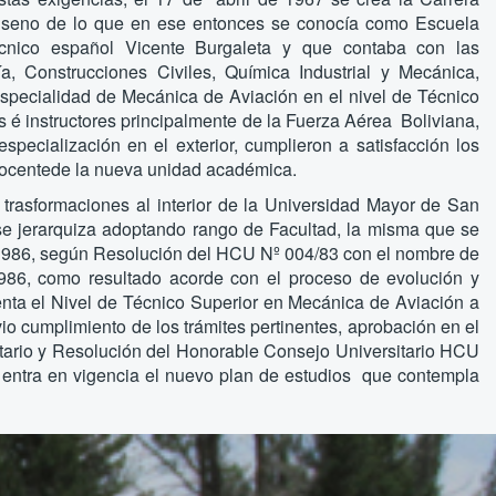
 seno de lo que en ese entonces se conocía como Escuela
cnico español Vicente Burgaleta y que contaba con las
a, Construcciones Civiles, Química Industrial y Mecánica,
especialidad de Mecánica de Aviación en el nivel de Técnico
s é instructores principalmente de la Fuerza Aérea Boliviana,
specialización en el exterior, cumplieron a satisfacción los
docentede la nueva unidad académica.
 trasformaciones al interior de la Universidad Mayor de San
se jerarquiza adoptando rango de Facultad, la misma que se
 1986, según Resolución del HCU Nº 004/83 con el nombre de
986, como resultado acorde con el proceso de evolución y
enta el Nivel de Técnico Superior en Mecánica de Aviación a
evio cumplimiento de los trámites pertinentes, aprobación en el
ario y Resolución del Honorable Consejo Universitario HCU
 entra en vigencia el nuevo plan de estudios que contempla