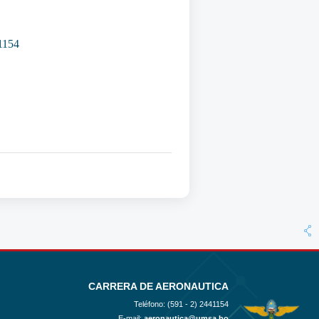
41154
CARRERA DE AERONAUTICA
Teléfono: (591 - 2)
2441154
E-mail:
aeronautica@umsa.bo