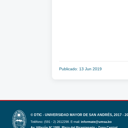
Publicado: 13 Jun 2019
© DTIC - UNIVERSIDAD MAYOR DE SAN ANDRÉS, 2017 - 2
Teléfono: (591 - 2) 2612298. E-mail:
informate@umsa.bo
Av. Villazón N° 1995, Plaza del Bicentenario - Zona Central.