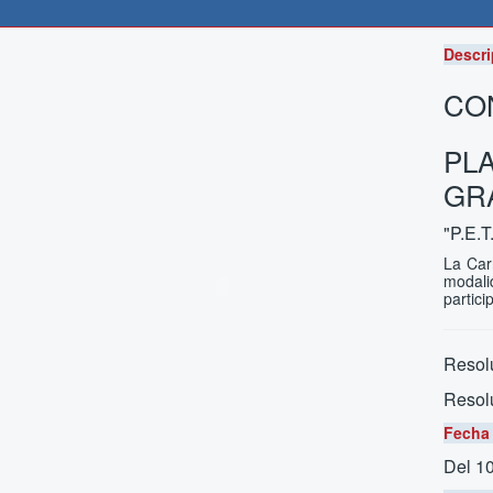
Descri
CON
PL
GR
"P.E.T
La Car
modali
partic
Resolu
Resol
Fecha 
Del 10