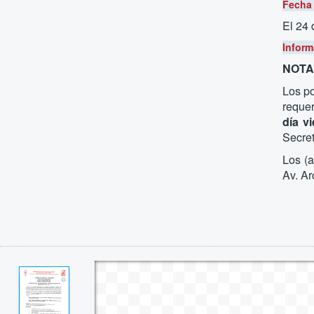
Fecha 
El 24 
Inform
NOTA.
Los po
requer
día v
Secret
Los (a
Av. Ar