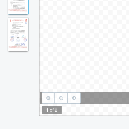
1
of
2