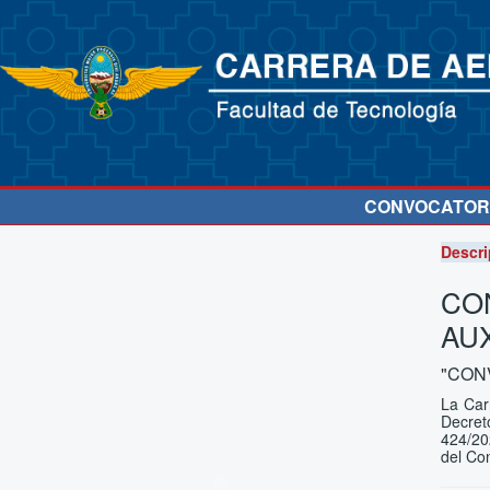
CONVOCATORI
Descri
CO
AU
"CONV
La Car
Decret
424/20
del Co