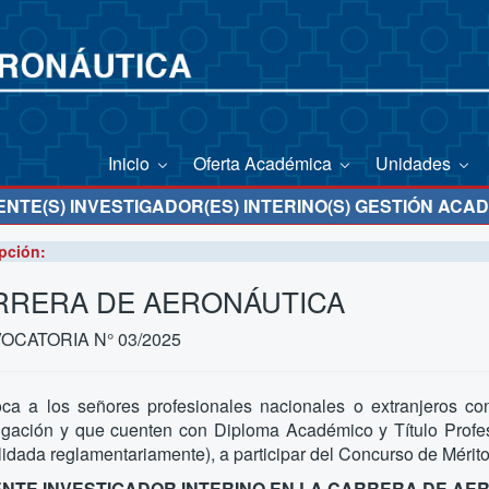
Inicio
Oferta Académica
Unidades
TE(S) INVESTIGADOR(ES) INTERINO(S) GESTIÓN ACAD
pción:
RRERA DE AERONÁUTICA
OCATORIA N° 03/2025
ca a los señores profesionales nacionales o extranjeros con
tigación y que cuenten con Diploma Académico y Título Profes
idada reglamentariamente), a participar del Concurso de Mérito
NTE INVESTIGADOR INTERINO EN LA CARRERA DE AE