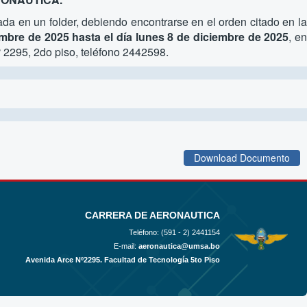
da en un folder, debiendo encontrarse en el orden citado en l
embre de 2025 hasta el día lunes 8 de diciembre de 2025
, e
 2295, 2do piso, teléfono 2442598.
Download Documento
CARRERA DE AERONAUTICA
Teléfono: (591 - 2)
2441154
E-mail:
aeronautica@umsa.bo
Avenida Arce Nº2295. Facultad de Tecnología 5to Piso