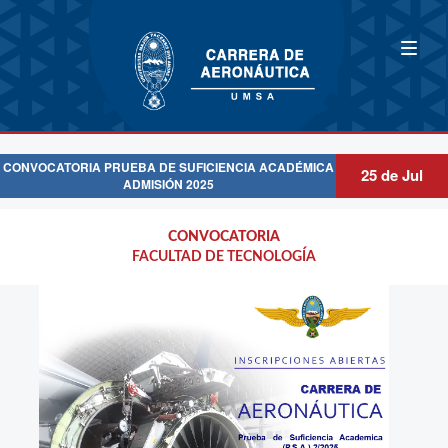
CONVOCATORIA PRUEBA DE SUFICIENCIA ACADÉMICA
25 de Jul
ADMISIÓN 2025
CONVOCATORIA
CONVOCATORIA
Descripción:
PRUEBA DE SUFICIENCIA ACADEMIA
FACULTAD DE TECNOLOGÍA