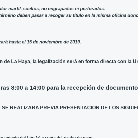
or marfil, sueltos, no engrapados ni perforados.
término deben pasar a recoger su título en la misma oficina donde 
izará hasta el 15 de noviembre de 2019.
n de La Haya, la legalización será en forma directa con la U
oras
8:00 a 14:00
para la recepción de documentos 
L SE REALIZARA PREVIA PRESENTACION DE LOS SIGU
cimiento del hijo (a) y copia del recibo de pago.