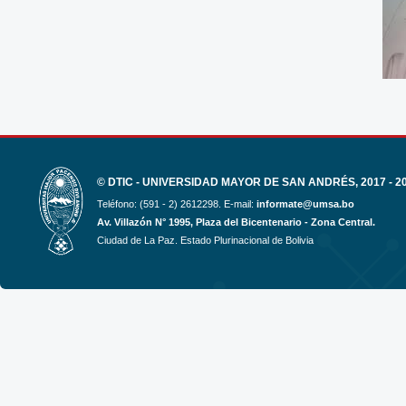
© DTIC - UNIVERSIDAD MAYOR DE SAN ANDRÉS, 2017 - 2
Teléfono: (591 - 2) 2612298. E-mail:
informate@umsa.bo
Av. Villazón N° 1995, Plaza del Bicentenario - Zona Central.
Ciudad de La Paz. Estado Plurinacional de Bolivia