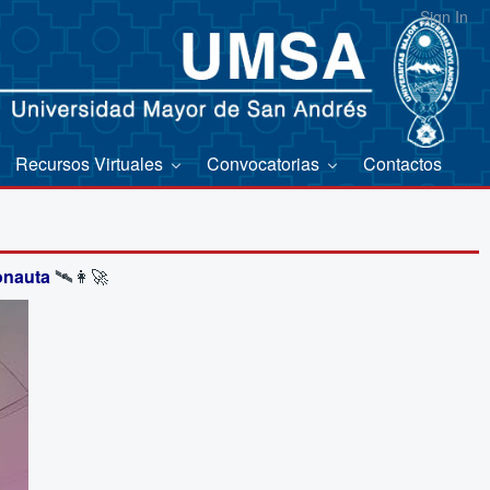
Sign In
Recursos Virtuales
Convocatorias
Contactos
onauta
 🛰️👩‍🚀